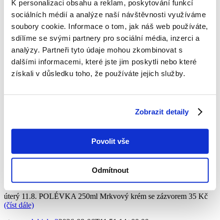
K personalizaci obsahu a reklam, poskytování funkcí
pardubicky3
2026-08-06T11:55:30+00:00
sociálních médií a analýze naší návštěvnosti využíváme
soubory cookie. Informace o tom, jak náš web používáte,
čtvrtek 13.8. POLÉVKA 250ml Dršťková s rohlíkem 40 Kč
MENU
(číst dále)
sdílíme se svými partnery pro sociální média, inzerci a
analýzy. Partneři tyto údaje mohou zkombinovat s
ctvrtek
pardubicky3
2026-08-06T11:55:30+00:00
dalšími informacemi, které jste jim poskytli nebo které
streda
získali v důsledku toho, že používáte jejich služby.
pardubicky3
2026-08-06T11:52:59+00:00
Zobrazit detaily
středa 12.8. POLÉVKA 250ml Boršč s nokem ze zakysané smetany
35 Kč
(číst dále)
streda
pardubicky3
2026-08-06T11:52:59+00:00
Povolit vše
utery
Odmítnout
pardubicky3
2026-08-06T11:51:14+00:00
úterý 11.8. POLÉVKA 250ml Mrkvový krém se zázvorem 35 Kč
(číst dále)