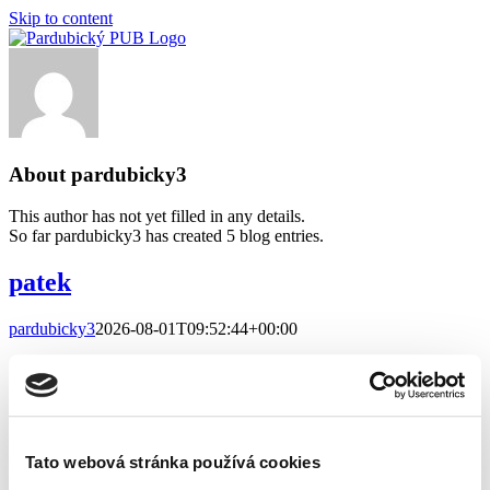
Skip to content
About
pardubicky3
This author has not yet filled in any details.
So far pardubicky3 has created 5 blog entries.
patek
pardubicky3
2026-08-01T09:52:44+00:00
pátek 7.8. POLÉVKA 250ml Frankfurtská s párkem 35 Kč MENU
(číst dále)
patek
pardubicky3
2026-08-01T09:52:44+00:00
Tato webová stránka používá cookies
ctvrtek