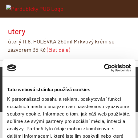
Skip
to
content
utery
úterý 11.8. POLÉVKA 250ml Mrkvový krém se
zázvorem 35 Kč
(číst dále)
Copyright 2021 © Pardubický pivovar a.s. | IČ 474 68 556 | Design a
realizace
ADDU
Prohlížením těchto stránek vyjadřujete souhlas se
zásadami ochrany
Tato webová stránka používá cookies
osobních údajů a s použitím souborů cookies.
K personalizaci obsahu a reklam, poskytování funkcí
sociálních médií a analýze naší návštěvnosti využíváme
soubory cookie. Informace o tom, jak náš web používáte,
sdílíme se svými partnery pro sociální média, inzerci a
analýzy. Partneři tyto údaje mohou zkombinovat s
dalšími informacemi, které jste jim poskytli nebo které